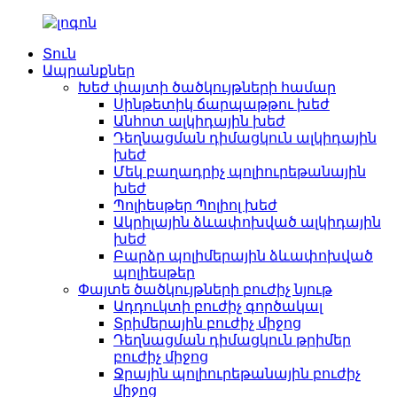
Տուն
Ապրանքներ
Խեժ փայտի ծածկույթների համար
Սինթետիկ ճարպաթթու խեժ
Անհոտ ալկիդային խեժ
Դեղնացման դիմացկուն ալկիդային
խեժ
Մեկ բաղադրիչ պոլիուրեթանային
խեժ
Պոլիեսթեր Պոլիոլ խեժ
Ակրիլային ձևափոխված ալկիդային
խեժ
Բարձր պոլիմերային ձևափոխված
պոլիեսթեր
Փայտե ծածկույթների բուժիչ նյութ
Ադդուկտի բուժիչ գործակալ
Տրիմերային բուժիչ միջոց
Դեղնացման դիմացկուն թրիմեր
բուժիչ միջոց
Ջրային պոլիուրեթանային բուժիչ
միջոց