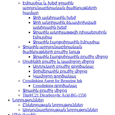
Էմուլսիա և խեժ ջրային
արդյունաբերական ծածկույթների
համար
Ջրի ալկիդային խեժ
Ջրի ակրիլային ձևափոխված
ալկիդային խեժ
Ջրային ակրիլաթթվի դիսպերսիոն
էմուլսիա
Ջրային էպոքսիդային էմուլսիա
Ջրային արդյունաբերական
ծածկույթների բուժիչ նյութ
Ջրային էպոքսիդային բուժիչ միջոց
Սոսինձի բուժիչ և կամրջող միջոց
Ադդուկտի բուժիչ գործակալ
Տրիմերային բուժիչ միջոց
Կամրջող գործակալ
Crosslinking Agent for Bronzing Ink
Crosslinking գործակալ
Ջրային բուժիչ միջոց
Tita®C21 Dicarboxylic Acid-BG-1550
Նորություններ
Ընկերության նորություններ
Արդյունաբերության նորություններ
Մեր մասին