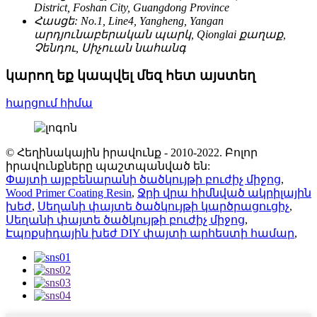
District, Foshan City, Guangdong Province
Հասցե:
No.1, Line4, Yangheng, Yangan
արդյունաբերական պարկ, Qionglai քաղաք,
Չենդու, Սիչուան նահանգ
կարող եք կապվել մեզ հետ այստեղ
հարցում հիմա
© Հեղինակային իրավունք - 2010-2022. Բոլոր
իրավունքները պաշտպանված են:
Փայտի այբբենարանի ծածկույթի բուժիչ միջոց
,
Wood Primer Coating Resin
,
Ջրի վրա հիմնված ակրիլային
խեժ
,
Սեղանի փայտե ծածկույթի կարծրացուցիչ
,
Սեղանի փայտե ծածկույթի բուժիչ միջոց
,
Էպոքսիդային խեժ DIY փայտի արհեստի համար
,