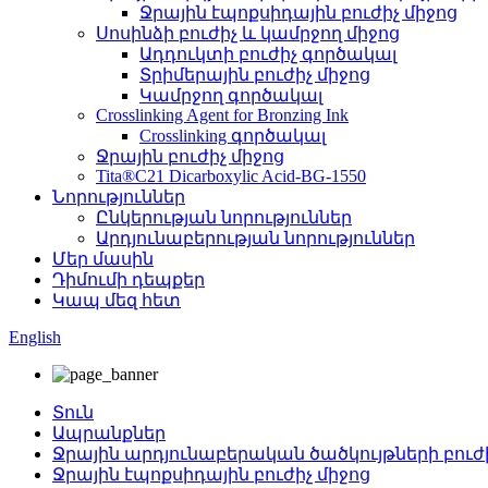
Ջրային էպոքսիդային բուժիչ միջոց
Սոսինձի բուժիչ և կամրջող միջոց
Ադդուկտի բուժիչ գործակալ
Տրիմերային բուժիչ միջոց
Կամրջող գործակալ
Crosslinking Agent for Bronzing Ink
Crosslinking գործակալ
Ջրային բուժիչ միջոց
Tita®C21 Dicarboxylic Acid-BG-1550
Նորություններ
Ընկերության նորություններ
Արդյունաբերության նորություններ
Մեր մասին
Դիմումի դեպքեր
Կապ մեզ հետ
English
Տուն
Ապրանքներ
Ջրային արդյունաբերական ծածկույթների բուժի
Ջրային էպոքսիդային բուժիչ միջոց