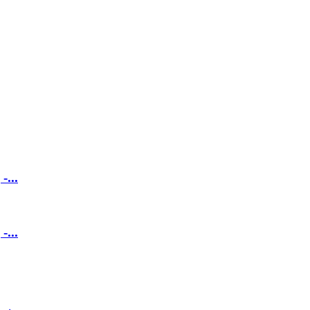
...
...