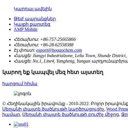
Կարդալ ավելին
Թեժ ապրանքներ
Կայքի քարտեզ
AMP Mobile
Հեռախոս:
+86-757-25665866
Հեռախոս:
+86-28-62558388
Էլ.փոստ:
export@bogaochem.com
Հասցե:
Jiangyi Industrialzone, Leliu Town, Shunde Distric
Հասցե:
No.1, Line4, Yangheng, Yangan արդյունա
կարող եք կապվել մեզ հետ այստեղ
հարցում հիմա
© Հեղինակային իրավունք - 2010-2022. Բոլոր իրավ
Սեղանի փայտե ծածկույթի կարծրացուցիչ
,
Wood Prime
համար
,
Սեղանի փայտե ծածկույթի բուժիչ միջոց
,
Ջր