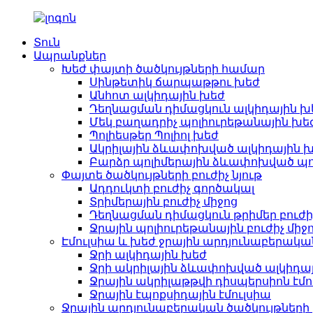
Տուն
Ապրանքներ
Խեժ փայտի ծածկույթների համար
Սինթետիկ ճարպաթթու խեժ
Անհոտ ալկիդային խեժ
Դեղնացման դիմացկուն ալկիդային խ
Մեկ բաղադրիչ պոլիուրեթանային խե
Պոլիեսթեր Պոլիոլ խեժ
Ակրիլային ձևափոխված ալկիդային 
Բարձր պոլիմերային ձևափոխված պո
Փայտե ծածկույթների բուժիչ նյութ
Ադդուկտի բուժիչ գործակալ
Տրիմերային բուժիչ միջոց
Դեղնացման դիմացկուն թրիմեր բուժի
Ջրային պոլիուրեթանային բուժիչ միջ
Էմուլսիա և խեժ ջրային արդյունաբերակա
Ջրի ալկիդային խեժ
Ջրի ակրիլային ձևափոխված ալկիդա
Ջրային ակրիլաթթվի դիսպերսիոն էմո
Ջրային էպոքսիդային էմուլսիա
Ջրային արդյունաբերական ծածկույթների բ