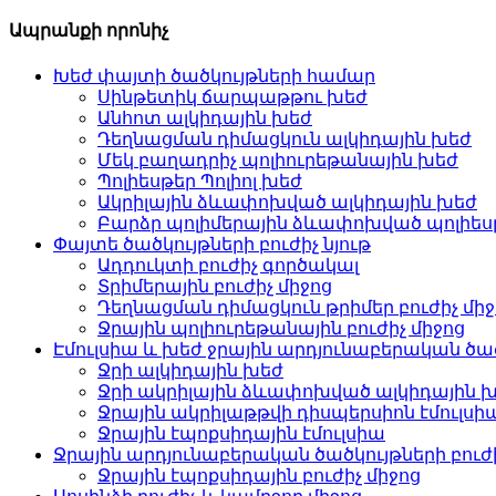
Ապրանքի որոնիչ
Խեժ փայտի ծածկույթների համար
Սինթետիկ ճարպաթթու խեժ
Անհոտ ալկիդային խեժ
Դեղնացման դիմացկուն ալկիդային խեժ
Մեկ բաղադրիչ պոլիուրեթանային խեժ
Պոլիեսթեր Պոլիոլ խեժ
Ակրիլային ձևափոխված ալկիդային խեժ
Բարձր պոլիմերային ձևափոխված պոլիես
Փայտե ծածկույթների բուժիչ նյութ
Ադդուկտի բուժիչ գործակալ
Տրիմերային բուժիչ միջոց
Դեղնացման դիմացկուն թրիմեր բուժիչ միջ
Ջրային պոլիուրեթանային բուժիչ միջոց
Էմուլսիա և խեժ ջրային արդյունաբերական ծա
Ջրի ալկիդային խեժ
Ջրի ակրիլային ձևափոխված ալկիդային 
Ջրային ակրիլաթթվի դիսպերսիոն էմուլսի
Ջրային էպոքսիդային էմուլսիա
Ջրային արդյունաբերական ծածկույթների բուժի
Ջրային էպոքսիդային բուժիչ միջոց