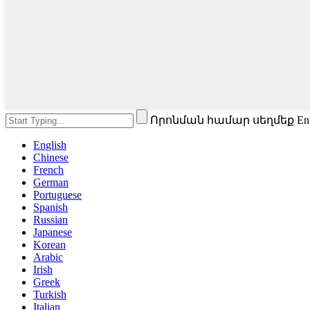
Որոնման համար սեղմեք En
English
Chinese
French
German
Portuguese
Spanish
Russian
Japanese
Korean
Arabic
Irish
Greek
Turkish
Italian