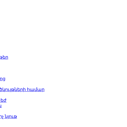
թեր
ոց
ծկույթների համար
խեժ
ա
չ նյութ