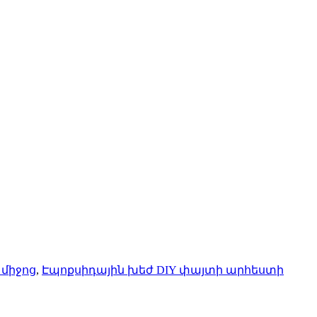
 միջոց
,
Էպոքսիդային խեժ DIY փայտի արհեստի