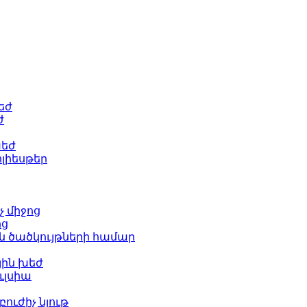
եժ
ժ
խեժ
լիեսթեր
չ միջոց
ոց
ն ծածկույթների համար
յին խեժ
ւլսիա
ուժիչ նյութ