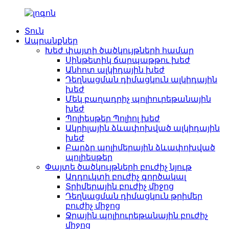
Տուն
Ապրանքներ
Խեժ փայտի ծածկույթների համար
Սինթետիկ ճարպաթթու խեժ
Անհոտ ալկիդային խեժ
Դեղնացման դիմացկուն ալկիդային
խեժ
Մեկ բաղադրիչ պոլիուրեթանային
խեժ
Պոլիեսթեր Պոլիոլ խեժ
Ակրիլային ձևափոխված ալկիդային
խեժ
Բարձր պոլիմերային ձևափոխված
պոլիեսթեր
Փայտե ծածկույթների բուժիչ նյութ
Ադդուկտի բուժիչ գործակալ
Տրիմերային բուժիչ միջոց
Դեղնացման դիմացկուն թրիմեր
բուժիչ միջոց
Ջրային պոլիուրեթանային բուժիչ
միջոց