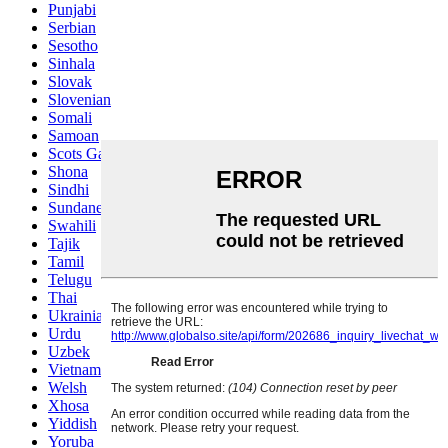
Punjabi
Serbian
Sesotho
Sinhala
Slovak
Slovenian
Somali
Samoan
Scots Gaelic
Shona
Sindhi
Sundanese
Swahili
Tajik
Tamil
Telugu
Thai
Ukrainian
Urdu
Uzbek
Vietnamese
Welsh
Xhosa
Yiddish
Yoruba