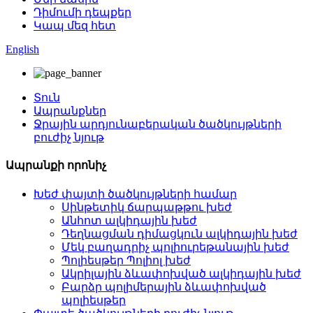
Դիմումի դեպքեր
Կապ մեզ հետ
English
Տուն
Ապրանքներ
Ջրային արդյունաբերական ծածկույթների
բուժիչ նյութ
Ապրանքի որոնիչ
Խեժ փայտի ծածկույթների համար
Սինթետիկ ճարպաթթու խեժ
Անհոտ ալկիդային խեժ
Դեղնացման դիմացկուն ալկիդային խեժ
Մեկ բաղադրիչ պոլիուրեթանային խեժ
Պոլիեսթեր Պոլիոլ խեժ
Ակրիլային ձևափոխված ալկիդային խեժ
Բարձր պոլիմերային ձևափոխված
պոլիեսթեր