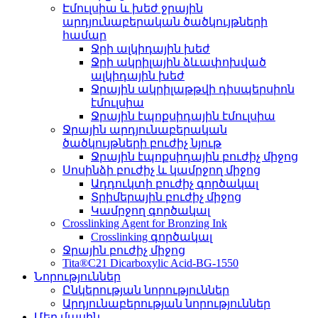
Էմուլսիա և խեժ ջրային
արդյունաբերական ծածկույթների
համար
Ջրի ալկիդային խեժ
Ջրի ակրիլային ձևափոխված
ալկիդային խեժ
Ջրային ակրիլաթթվի դիսպերսիոն
էմուլսիա
Ջրային էպոքսիդային էմուլսիա
Ջրային արդյունաբերական
ծածկույթների բուժիչ նյութ
Ջրային էպոքսիդային բուժիչ միջոց
Սոսինձի բուժիչ և կամրջող միջոց
Ադդուկտի բուժիչ գործակալ
Տրիմերային բուժիչ միջոց
Կամրջող գործակալ
Crosslinking Agent for Bronzing Ink
Crosslinking գործակալ
Ջրային բուժիչ միջոց
Tita®C21 Dicarboxylic Acid-BG-1550
Նորություններ
Ընկերության նորություններ
Արդյունաբերության նորություններ
Մեր մասին